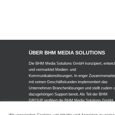
ÜBER BHM MEDIA SOLUTIONS
Die BHM Media Solutions GmbH konzipiert, entwick
und vermarktet Medien- und
Kommunikationslösungen. In enger Zusammenarbe
mit seinen Geschäftskunden implementiert das
Unternehmen Branchenlösungen und stellt zudem 
dazugehörigen Support bereit. Als Teil der BHM
GROUP profitiert die BHM Media Solutions GmbH
dabei von der Erfahrung und Expertise der
verbundenen Unternehmen.
Wir verwenden Cookies, um Inhalte und Anzeigen zu persona