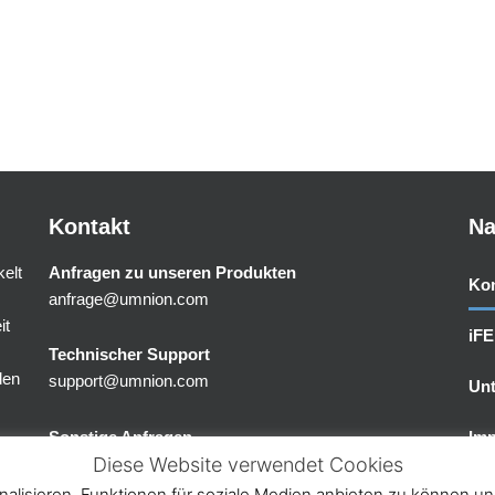
Kontakt
Na
elt
Anfragen zu unseren Produkten
Kon
anfrage@umnion.com
it
iF
Technischer Support
den
support@umnion.com
Un
Sonstige Anfragen
Im
Diese Website verwendet Cookies
info@umnion.com
Dat
lisieren, Funktionen für soziale Medien anbieten zu können un