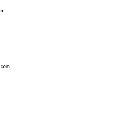
en
s.com