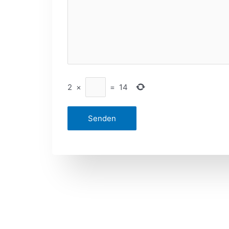
2
×
=
14